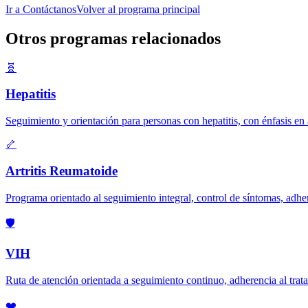
Ir a Contáctanos
Volver al programa principal
Otros programas relacionados
🧬
Hepatitis
Seguimiento y orientación para personas con hepatitis, con énfasis en
🦴
Artritis Reumatoide
Programa orientado al seguimiento integral, control de síntomas, adher
🛡️
VIH
Ruta de atención orientada a seguimiento continuo, adherencia al tra
❤️