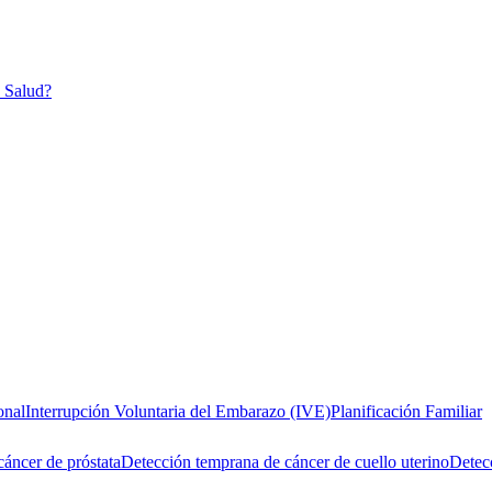
n Salud?
onal
Interrupción Voluntaria del Embarazo (IVE)
Planificación Familiar
áncer de próstata
Detección temprana de cáncer de cuello uterino
Detecc