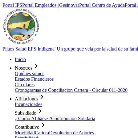
Portal
IPS
Portal
Empleados (Gesinova)
Portal Centro de
Ayuda
Portal
Pijaos Salud EPS Indígena
"Un grupo que vela por la salud de su fami
Inicio
Nosotros
Quiénes somos
Estados Financieros
Circulares
Cronogramas de Conciliacion Cartera - Circular 011-2020
Afiliaciones
Incapacidades
Subsidiado
¿ Como Afiliarse ?
Contribucion Solidaria
Contributivo
Movilidad
Cartera
Devolucion de Aportes