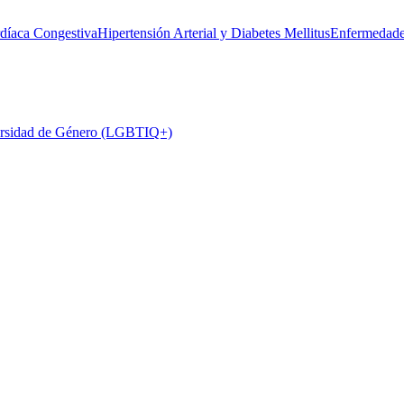
rdíaca Congestiva
Hipertensión Arterial y Diabetes Mellitus
Enfermedade
rsidad de Género (LGBTIQ+)