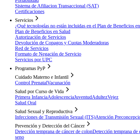
Portabilidad
Sistema de Afiliacion Transaccional (SAT)
Certificaciones
Servicios
¿Qué tecnologías no están incluidas en el Plan de Beneficios e
Plan de Beneficios en Salud
Autorización de Servicios
Devolución de Copagos y Cuotas Moderadoras
Red de Servicios
Formato de Negación de Servicio
Servicios por UPC
Programas PyP
Cuidado Materno e Infantil
Control Prenatal
Vacunación
Salud por Curso de Vida
Primera Infancia
Adolescencia
Juventud
Adultez
Vejez
Salud Oral
Salud Sexual y Reproductiva
Infecciones de Transmisión Sexual (ITS)
Atención Preconcepci
Prevención y Detección del Cáncer
Detección temprana de cáncer de colon
Detección temprana de c
seno