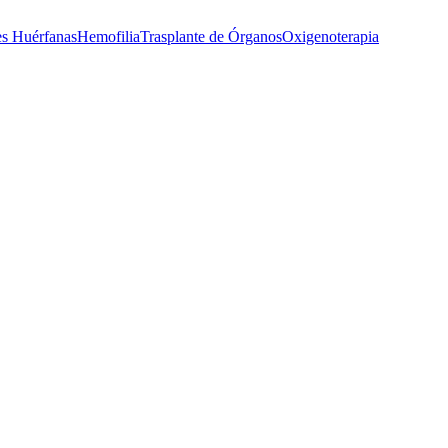
s Huérfanas
Hemofilia
Trasplante de Órganos
Oxigenoterapia