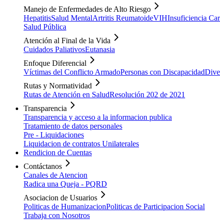
Manejo de Enfermedades de Alto Riesgo
Hepatitis
Salud Mental
Artritis Reumatoide
VIH
Insuficiencia Ca
Salud Pública
Atención al Final de la Vida
Cuidados Paliativos
Eutanasia
Enfoque Diferencial
Víctimas del Conflicto Armado
Personas con Discapacidad
Dive
Rutas y Normatividad
Rutas de Atención en Salud
Resolución 202 de 2021
Transparencia
Transparencia y acceso a la informacion publica
Tratamiento de datos personales
Pre - Liquidaciones
Liquidacion de contratos Unilaterales
Rendicion de Cuentas
Contáctanos
Canales de Atencion
Radica una Queja - PQRD
Asociacion de Usuarios
Politicas de Humanizacion
Politicas de Participacion Social
Trabaja con Nosotros