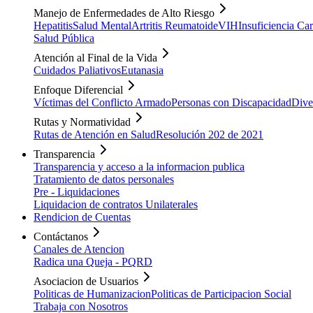
Manejo de Enfermedades de Alto Riesgo
Hepatitis
Salud Mental
Artritis Reumatoide
VIH
Insuficiencia Ca
Salud Pública
Atención al Final de la Vida
Cuidados Paliativos
Eutanasia
Enfoque Diferencial
Víctimas del Conflicto Armado
Personas con Discapacidad
Dive
Rutas y Normatividad
Rutas de Atención en Salud
Resolución 202 de 2021
Transparencia
Transparencia y acceso a la informacion publica
Tratamiento de datos personales
Pre - Liquidaciones
Liquidacion de contratos Unilaterales
Rendicion de Cuentas
Contáctanos
Canales de Atencion
Radica una Queja - PQRD
Asociacion de Usuarios
Politicas de Humanizacion
Politicas de Participacion Social
Trabaja con Nosotros