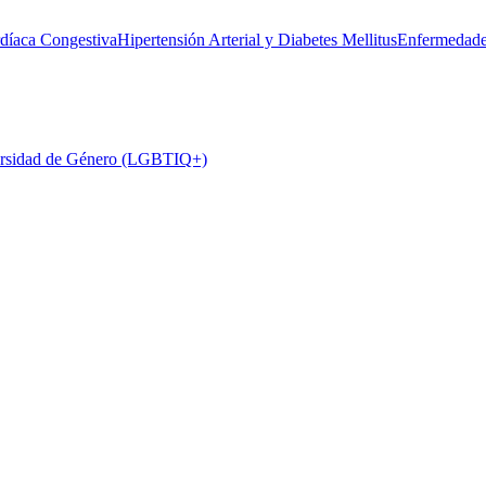
rdíaca Congestiva
Hipertensión Arterial y Diabetes Mellitus
Enfermedade
rsidad de Género (LGBTIQ+)