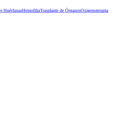
s Huérfanas
Hemofilia
Trasplante de Órganos
Oxigenoterapia