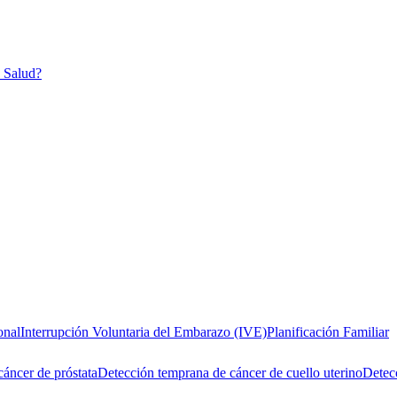
n Salud?
onal
Interrupción Voluntaria del Embarazo (IVE)
Planificación Familiar
áncer de próstata
Detección temprana de cáncer de cuello uterino
Detecc