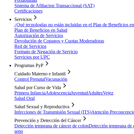
Portabilidad
Sistema de Afiliacion Transaccional (SAT)
Certificaciones
Servicios
¿Qué tecnologías no están incluidas en el Plan de Beneficios e
Plan de Beneficios en Salud
Autorización de Servicios
Devolución de Copagos y Cuotas Moderadoras
Red de Servicios
Formato de Negación de Servicio
Servicios por UPC
Programas PyP
Cuidado Materno e Infantil
Control Prenatal
Vacunación
Salud por Curso de Vida
Primera Infancia
Adolescencia
Juventud
Adultez
Vejez
Salud Oral
Salud Sexual y Reproductiva
Infecciones de Transmisión Sexual (ITS)
Atención Preconcepci
Prevención y Detección del Cáncer
Detección temprana de cáncer de colon
Detección temprana de c
seno