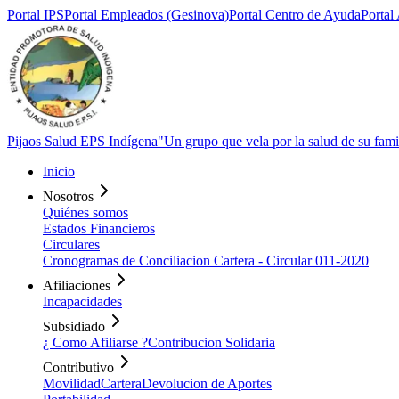
Portal
IPS
Portal
Empleados (Gesinova)
Portal Centro de
Ayuda
Portal
Pijaos Salud EPS Indígena
"Un grupo que vela por la salud de su fami
Inicio
Nosotros
Quiénes somos
Estados Financieros
Circulares
Cronogramas de Conciliacion Cartera - Circular 011-2020
Afiliaciones
Incapacidades
Subsidiado
¿ Como Afiliarse ?
Contribucion Solidaria
Contributivo
Movilidad
Cartera
Devolucion de Aportes