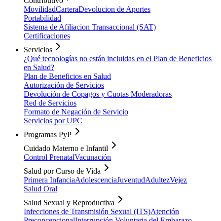
Contributivo
Movilidad
Cartera
Devolucion de Aportes
Portabilidad
Sistema de Afiliacion Transaccional (SAT)
Certificaciones
Servicios
¿Qué tecnologías no están incluidas en el Plan de Beneficios
en Salud?
Plan de Beneficios en Salud
Autorización de Servicios
Devolución de Copagos y Cuotas Moderadoras
Red de Servicios
Formato de Negación de Servicio
Servicios por UPC
Programas PyP
Cuidado Materno e Infantil
Control Prenatal
Vacunación
Salud por Curso de Vida
Primera Infancia
Adolescencia
Juventud
Adultez
Vejez
Salud Oral
Salud Sexual y Reproductiva
Infecciones de Transmisión Sexual (ITS)
Atención
Preconcepcional
Interrupción Voluntaria del Embarazo