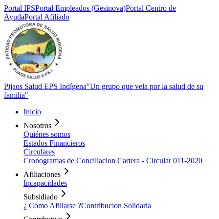
Portal
IPS
Portal
Empleados (Gesinova)
Portal Centro de
Ayuda
Portal
Afiliado
Pijaos Salud EPS Indígena
"Un grupo que vela por la salud de su
familia"
Inicio
Nosotros
Quiénes somos
Estados Financieros
Circulares
Cronogramas de Conciliacion Cartera - Circular 011-2020
Afiliaciones
Incapacidades
Subsidiado
¿ Como Afiliarse ?
Contribucion Solidaria