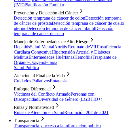
(IVE)
Planificación Familiar
Prevención y Detección del Cáncer
Detección temprana de cáncer de colon
Detección temprana
de cáncer de próstata
Detección temprana de cáncer de cuello
uterino
Detección temprana de cáncer infantil
Detección
temprana de cáncer de seno
Manejo de Enfermedades de Alto Riesgo
Hepatitis
Salud Mental
Artritis Reumatoide
VIH
Insuficiencia
Cardíaca Congestiva
Hipertensión Arterial y Diabetes
Mellitus
Enfermedades Huérfanas
Hemofilia
Trasplante de
Órganos
Oxigenoterapia
Salud Pública
Atención al Final de la Vida
Cuidados Paliativos
Eutanasia
Enfoque Diferencial
Víctimas del Conflicto Armado
Personas con
Discapacidad
Diversidad de Género (LGBTIQ+)
Rutas y Normatividad
Rutas de Atención en Salud
Resolución 202 de 2021
Transparencia
Transparencia y acceso a la informacion publica