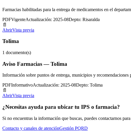
Farmacias habilitadas para la entrega de medicamentos en el departam
PDF
Vigente
Actualización: 2025-08
Depto: Risaralda
📄
Abrir
Vista previa
Tolima
1
documento(s)
Aviso Farmacias — Tolima
Información sobre puntos de entrega, municipios y recomendaciones 
PDF
Informativo
Actualización: 2025-08
Depto: Tolima
📄
Abrir
Vista previa
¿Necesitas ayuda para ubicar tu IPS o farmacia?
Si no encuentras la información que buscas, puedes contactarnos para 
Contacto y canales de atención
Gestión PQRD