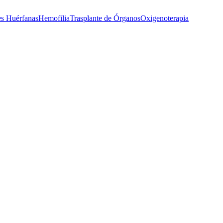
s Huérfanas
Hemofilia
Trasplante de Órganos
Oxigenoterapia