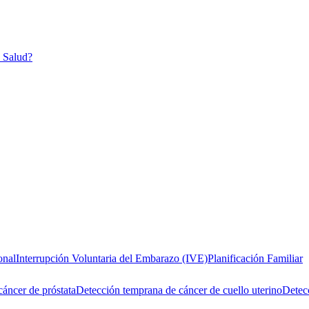
n Salud?
onal
Interrupción Voluntaria del Embarazo (IVE)
Planificación Familiar
áncer de próstata
Detección temprana de cáncer de cuello uterino
Detecc