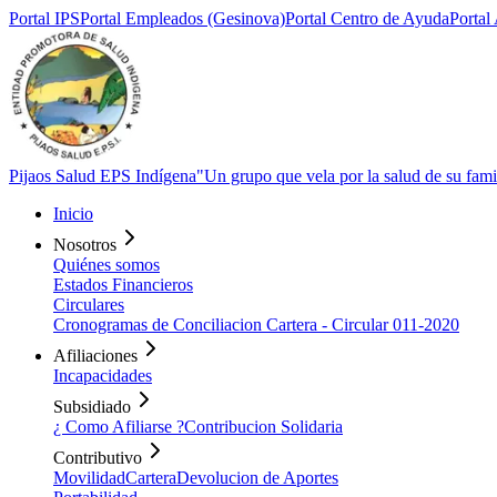
Portal
IPS
Portal
Empleados (Gesinova)
Portal Centro de
Ayuda
Portal
Pijaos Salud EPS Indígena
"Un grupo que vela por la salud de su fami
Inicio
Nosotros
Quiénes somos
Estados Financieros
Circulares
Cronogramas de Conciliacion Cartera - Circular 011-2020
Afiliaciones
Incapacidades
Subsidiado
¿ Como Afiliarse ?
Contribucion Solidaria
Contributivo
Movilidad
Cartera
Devolucion de Aportes