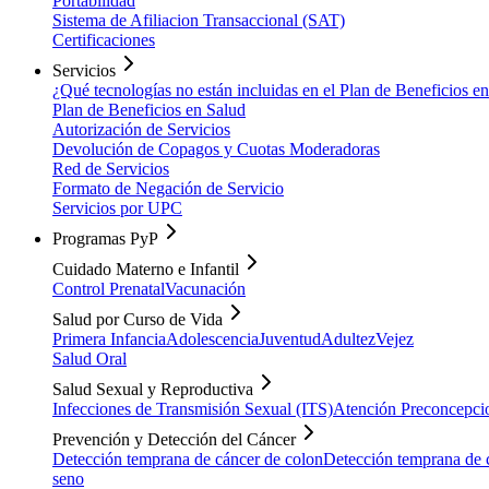
Portabilidad
Sistema de Afiliacion Transaccional (SAT)
Certificaciones
Servicios
¿Qué tecnologías no están incluidas en el Plan de Beneficios e
Plan de Beneficios en Salud
Autorización de Servicios
Devolución de Copagos y Cuotas Moderadoras
Red de Servicios
Formato de Negación de Servicio
Servicios por UPC
Programas PyP
Cuidado Materno e Infantil
Control Prenatal
Vacunación
Salud por Curso de Vida
Primera Infancia
Adolescencia
Juventud
Adultez
Vejez
Salud Oral
Salud Sexual y Reproductiva
Infecciones de Transmisión Sexual (ITS)
Atención Preconcepci
Prevención y Detección del Cáncer
Detección temprana de cáncer de colon
Detección temprana de c
seno