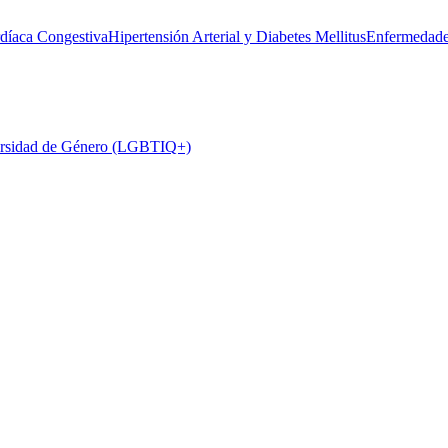
rdíaca Congestiva
Hipertensión Arterial y Diabetes Mellitus
Enfermedade
rsidad de Género (LGBTIQ+)