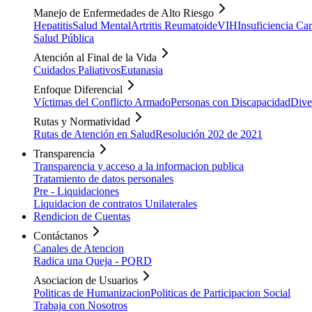
Manejo de Enfermedades de Alto Riesgo
Hepatitis
Salud Mental
Artritis Reumatoide
VIH
Insuficiencia Ca
Salud Pública
Atención al Final de la Vida
Cuidados Paliativos
Eutanasia
Enfoque Diferencial
Víctimas del Conflicto Armado
Personas con Discapacidad
Dive
Rutas y Normatividad
Rutas de Atención en Salud
Resolución 202 de 2021
Transparencia
Transparencia y acceso a la informacion publica
Tratamiento de datos personales
Pre - Liquidaciones
Liquidacion de contratos Unilaterales
Rendicion de Cuentas
Contáctanos
Canales de Atencion
Radica una Queja - PQRD
Asociacion de Usuarios
Politicas de Humanizacion
Politicas de Participacion Social
Trabaja con Nosotros