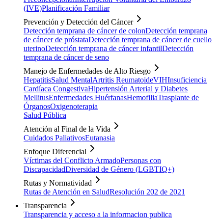
(IVE)
Planificación Familiar
Prevención y Detección del Cáncer
Detección temprana de cáncer de colon
Detección temprana
de cáncer de próstata
Detección temprana de cáncer de cuello
uterino
Detección temprana de cáncer infantil
Detección
temprana de cáncer de seno
Manejo de Enfermedades de Alto Riesgo
Hepatitis
Salud Mental
Artritis Reumatoide
VIH
Insuficiencia
Cardíaca Congestiva
Hipertensión Arterial y Diabetes
Mellitus
Enfermedades Huérfanas
Hemofilia
Trasplante de
Órganos
Oxigenoterapia
Salud Pública
Atención al Final de la Vida
Cuidados Paliativos
Eutanasia
Enfoque Diferencial
Víctimas del Conflicto Armado
Personas con
Discapacidad
Diversidad de Género (LGBTIQ+)
Rutas y Normatividad
Rutas de Atención en Salud
Resolución 202 de 2021
Transparencia
Transparencia y acceso a la informacion publica