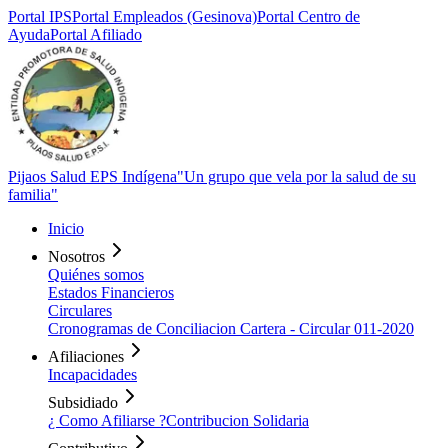
Portal
IPS
Portal
Empleados (Gesinova)
Portal Centro de
Ayuda
Portal
Afiliado
Pijaos Salud EPS Indígena
"Un grupo que vela por la salud de su
familia"
Inicio
Nosotros
Quiénes somos
Estados Financieros
Circulares
Cronogramas de Conciliacion Cartera - Circular 011-2020
Afiliaciones
Incapacidades
Subsidiado
¿ Como Afiliarse ?
Contribucion Solidaria