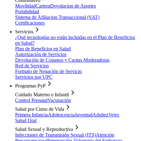
Contributivo
Movilidad
Cartera
Devolucion de Aportes
Portabilidad
Sistema de Afiliacion Transaccional (SAT)
Certificaciones
Servicios
¿Qué tecnologías no están incluidas en el Plan de Beneficios
en Salud?
Plan de Beneficios en Salud
Autorización de Servicios
Devolución de Copagos y Cuotas Moderadoras
Red de Servicios
Formato de Negación de Servicio
Servicios por UPC
Programas PyP
Cuidado Materno e Infantil
Control Prenatal
Vacunación
Salud por Curso de Vida
Primera Infancia
Adolescencia
Juventud
Adultez
Vejez
Salud Oral
Salud Sexual y Reproductiva
Infecciones de Transmisión Sexual (ITS)
Atención
Preconcepcional
Interrupción Voluntaria del Embarazo