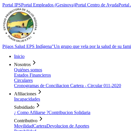
Portal
IPS
Portal
Empleados (Gesinova)
Portal Centro de
Ayuda
Portal
Pijaos Salud EPS Indígena
"Un grupo que vela por la salud de su fami
Inicio
Nosotros
Quiénes somos
Estados Financieros
Circulares
Cronogramas de Conciliacion Cartera - Circular 011-2020
Afiliaciones
Incapacidades
Subsidiado
¿ Como Afiliarse ?
Contribucion Solidaria
Contributivo
Movilidad
Cartera
Devolucion de Aportes