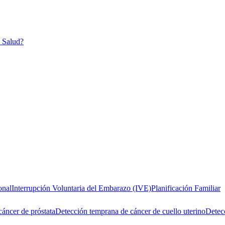
n Salud?
onal
Interrupción Voluntaria del Embarazo (IVE)
Planificación Familiar
áncer de próstata
Detección temprana de cáncer de cuello uterino
Detecc