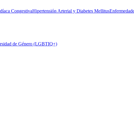
rdíaca Congestiva
Hipertensión Arterial y Diabetes Mellitus
Enfermedade
rsidad de Género (LGBTIQ+)