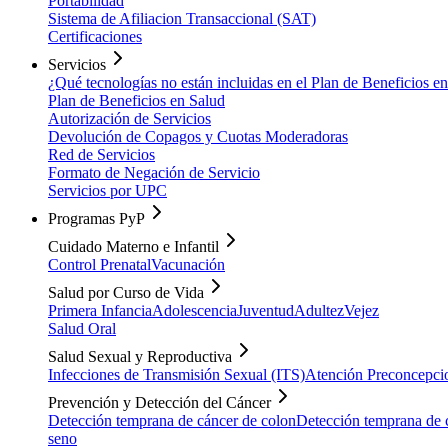
Portabilidad
Sistema de Afiliacion Transaccional (SAT)
Certificaciones
Servicios
¿Qué tecnologías no están incluidas en el Plan de Beneficios e
Plan de Beneficios en Salud
Autorización de Servicios
Devolución de Copagos y Cuotas Moderadoras
Red de Servicios
Formato de Negación de Servicio
Servicios por UPC
Programas PyP
Cuidado Materno e Infantil
Control Prenatal
Vacunación
Salud por Curso de Vida
Primera Infancia
Adolescencia
Juventud
Adultez
Vejez
Salud Oral
Salud Sexual y Reproductiva
Infecciones de Transmisión Sexual (ITS)
Atención Preconcepci
Prevención y Detección del Cáncer
Detección temprana de cáncer de colon
Detección temprana de c
seno