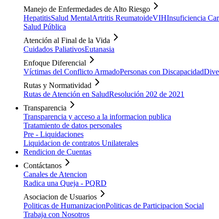
Manejo de Enfermedades de Alto Riesgo
Hepatitis
Salud Mental
Artritis Reumatoide
VIH
Insuficiencia Ca
Salud Pública
Atención al Final de la Vida
Cuidados Paliativos
Eutanasia
Enfoque Diferencial
Víctimas del Conflicto Armado
Personas con Discapacidad
Dive
Rutas y Normatividad
Rutas de Atención en Salud
Resolución 202 de 2021
Transparencia
Transparencia y acceso a la informacion publica
Tratamiento de datos personales
Pre - Liquidaciones
Liquidacion de contratos Unilaterales
Rendicion de Cuentas
Contáctanos
Canales de Atencion
Radica una Queja - PQRD
Asociacion de Usuarios
Politicas de Humanizacion
Politicas de Participacion Social
Trabaja con Nosotros