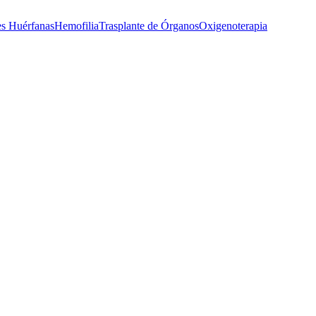
s Huérfanas
Hemofilia
Trasplante de Órganos
Oxigenoterapia